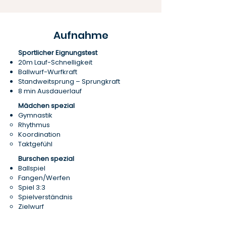
Aufnahme
Sportlicher Eignungstest
20m Lauf-Schnelligkeit​
​Ballwurf-Wurfkraft​
​Standweitsprung – Sprungkraft​
​8 min Ausdauerlauf​
Mädchen spezial​
Gymnastik​
​Rhythmus​
​Koordination​
​Taktgefühl​
Burschen spezial​
Ballspiel​
Fangen/Werfen​​
Spiel 3:3​​
Spielverständnis​​
Zielwurf​​