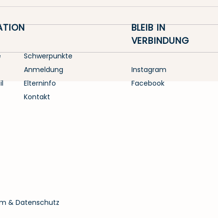
ATION
BLEIB IN
VERBINDUNG
e
Schwerpunkte
Rückblick auf das
Aus
Anmeldung
Instagram
Schuljahr 2025/26
Spor
l
Elterninfo
Facebook
leid
Kontakt
Lehr
m & Datenschutz