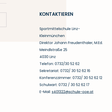
KONTAKTIEREN
Sportmittelschule Linz-
 einem erfolgreichem
Kleinmünchen
tler wurde ein
Direktor Johann Freudenthaler, M.Ed.
enschaftlicher
Meindlstraße 25
er!
4030 Linz
Telefon: 0732/30 52 62
Sekretariat: 0732/ 30 52 62 16
Konferenzzimmer: 0732/ 30 52 62 12
Schulwart: 0732 / 30 52 62 17
E-Mail:
s401322@schule-ooe.at