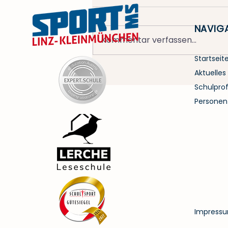
NAVIG
Kommentar verfassen...
Startseit
Ein Abschied, der uns
Aktuelles
nicht leichtfällt
Schulprofi
Personen
Impressu